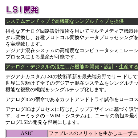
システムオンチップで高機能なシングルチップを提供
得意なアナログ回路設計技術を用いてマルチメディア機器
タル変換し、各種プロトコル変換やデータプロッセシング
を実現致します。
デジアナ混在システムの高精度なコンピュータシミュレーシ
プロセスによる量産が可能です。
アナログ・デジタルの混在した機能を開発・設計・生産するL
デジアナカスタムLSIの技術革新を最先端分野でリー ドし
世界に先駆けて全てのデジアナ混在システムをシングルチッ
機能な複数の機能をシングルチップ化します。
アナログICの宿命であるカットアンドトライ試作をローコ
アナログICはプロセスに応じたチップデザインに基づく設
す。オーミックの－WIM－システムは、ユーザの負担を最
ナログLSIの開発を容易にします。
ASIC
ファブレスのメリットを生かしユーザニ